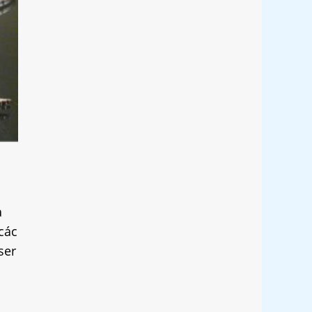
a
các
ser