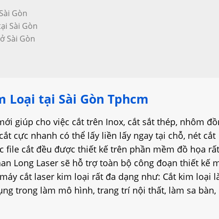
 Sài Gòn
tại Sài Gòn
ở Sài Gòn
m Loại tại Sài Gòn Tphcm
ới giúp cho việc cắt trên Inox, cắt sắt thép, nhôm đồ
ắt cực nhanh có thể lấy liền lấy ngay tại chỗ, nét cắt
ác file cắt đều được thiết kế trên phần mềm đồ họa rấ
han Long Laser sẽ hỗ trợ toàn bộ công đoạn thiết kế 
áy cắt laser kim loại rất đa dạng như: Cắt kim loại 
ng trong làm mô hình, trang trí nội thất, làm sa bàn, 