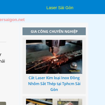
Laser Sài Gòn
ersaigon.net
GIA CÔNG CHUYÊN NGHIỆP
r
hái
Cắt Laser Kim loại Inox Đồng
Nhôm Sắt Thép tại Tphcm Sài
Gòn