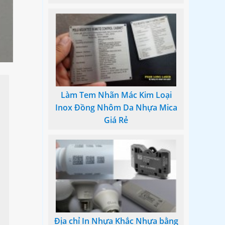
Làm Tem Nhãn Mác Kim Loại
Inox Đồng Nhôm Da Nhựa Mica
Giá Rẻ
Địa chỉ In Nhựa Khắc Nhựa bằng