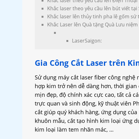
Khắc laser theo yêu cầu lên Điện Thoại
Khắc laser theo yêu cầu lên bút viết tại
Khắc laser lên thủy tinh pha lê gốm sứ 
Khắc Laser lên Quà tặng Quà Lưu niệm 
LaserSaigon:
Gia Công Cắt Laser trên Ki
Sử dụng máy cắt laser fiber công nghệ m
hợp kim trở nên dễ dàng hơn, thời gian c
mịn đẹp, độ chính xác cực cao, tất cả c
trực quan và sinh động, kỹ thuật viên P
cắt giúp quý khách hàng, ứng dụng của m
khuôn mẫu, cắt tạo hình kim loại ứng dụ
kim loại làm tem nhãn mác, …