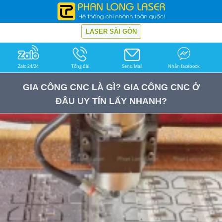
LASER SÀI GÒN
Zalo 24/24
Tổng đài
Send Mail
Nhắn facebook
GIA CÔNG CNC LÀ GÌ? GIA CÔNG CNC Ở
ĐÂU UY TÍN LẤY NHANH?