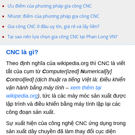
Ưu điểm của phương pháp gia công CNC
Nhược điểm của phương pháp gia công CNC
Gia công CNC ở đâu uy tín, giá rẻ và lấy liền?
Tại sao nên lựa chọn gia công CNC tại Phan Long VN?
CNC là gì?
Theo định nghĩa của wikipedia.org thì CNC là viết
tắt của cụm từ
C
omputer[ized]
N
umerical[ly]
C
ontrol[led]
(dịch thuật ra tiếng Việt là: Điều khiển
vận hành bằng máy tính –
xem thêm tại
wikipedia.org
)
, tức là các máy móc sản xuất được
lập trình và điều khiển bằng máy tính lặp lại các
công đoạn sản xuất.
Sự xuất hiện của công nghệ CNC ứng dụng trong
sản xuất dây chuyền đã làm thay đổi cục diện