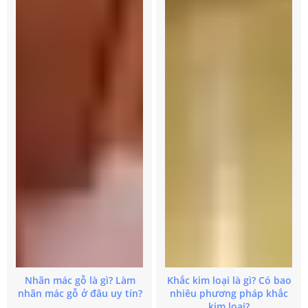
Nhãn mác gỗ là gì? Làm
Khắc kim loại là gì? Có bao
nhãn mác gỗ ở đâu uy tín?
nhiêu phương pháp khắc
kim loại?